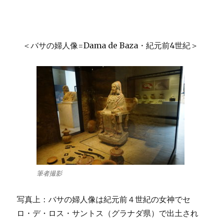
＜バサの婦人像=Dama de Baza・紀元前4世紀＞
筆者撮影
写真上：バサの婦人像は紀元前４世紀の女神でセ
ロ・デ・ロス・サントス（グラナダ県）で出土され