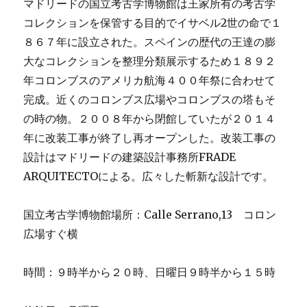
マドリードの国立考古学博物館は王家所有の考古学
コレクションを保管する目的でイサベル2世の命で１
８６７年に設立された。スペインの歴代の王達の膨
大なコレクションを整理分類展示するため１８９２
年コロンブスのアメリカ航海４００年祭に合わせて
完成。近くのコロンブス広場やコロンブスの塔もそ
の時の物。２００８年から閉館していたが２０１４
年に改装工事が終了し再オープンした。改装工事の
設計はマドリードの建築設計事務所FRADE
ARQUITECTOによる。広々した斬新な設計です。
国立考古学博物館場所：Calle Serrano,13 コロン
広場すぐ横
時間：９時半から２０時、日曜日９時半から１５時