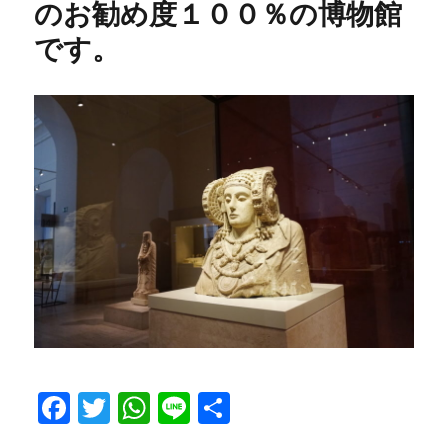
のお勧め度１００％の博物館
です。
F
T
W
Li
共
a
w
h
n
有