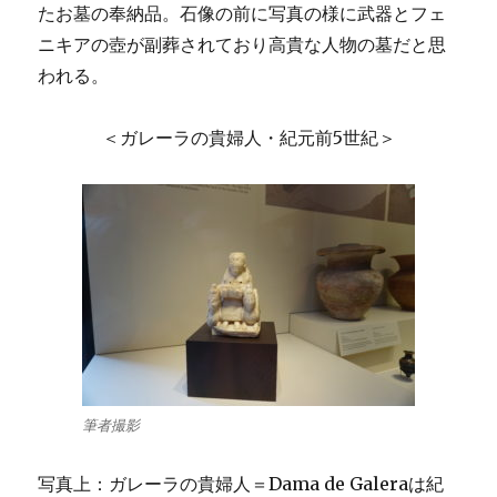
たお墓の奉納品。石像の前に写真の様に武器とフェ
ニキアの壺が副葬されており高貴な人物の墓だと思
われる。
＜ガレーラの貴婦人・紀元前5世紀＞
筆者撮影
写真上：ガレーラの貴婦人＝Dama de Galeraは紀