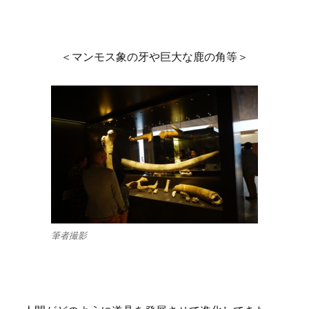
＜マンモス象の牙や巨大な鹿の角等＞
筆者撮影