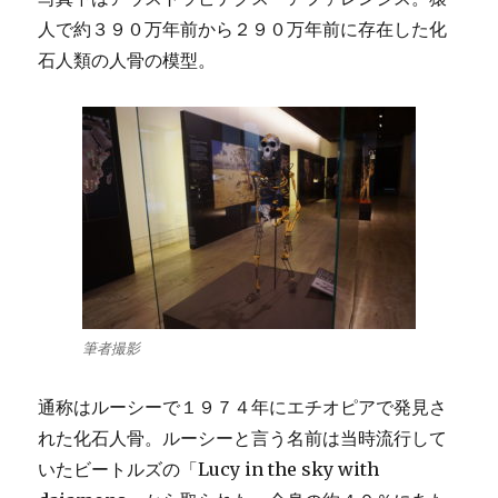
人で約３９０万年前から２９０万年前に存在した化
石人類の人骨の模型。
筆者撮影
通称はルーシーで１９７４年にエチオピアで発見さ
れた化石人骨。ルーシーと言う名前は当時流行して
いたビートルズの「Lucy in the sky with