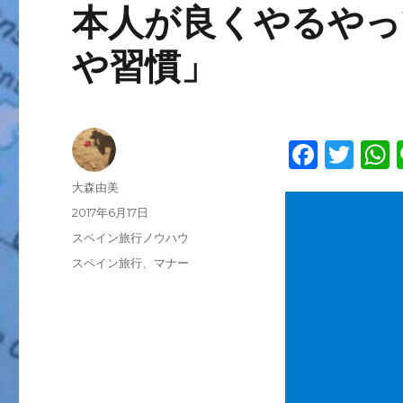
本人が良くやるやっ
や習慣」
F
T
a
w
投
大森由美
c
it
a
稿
投
2017年6月17日
者
稿
e
te
s
カ
スペイン旅行ノウハウ
日:
テ
b
r
タ
スペイン旅行、マナー
ゴ
グ
o
リ
ー
o
k