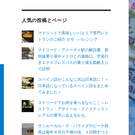
人気の投稿とページ
マドリッドで美味しいパエリア専門レス
トランのご紹介 カサ・バレンシア
マドリード・アトーチャ駅の解説書、新
幹線乗り場やメトロとの連絡口、空港行
きエクスプレスバスの乗り場を図解入り
で説明
スペイン語がこんなに沢山日本語に！＜
日本語になっているスペイン語をまとめ
てみました＞
マドリードでお肉を食べるならここ＜レ
ストラン・アサドール・ドノスティラ＞
レアルの選手に会えるかも。
サンルーカル・デ・バラメダのビーチ競
馬は毎年８月の干潮の頃、３日間ずつ２