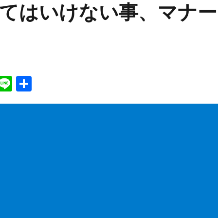
てはいけない事、マナー
W
Li
共
h
n
有
t
e
A
p
p