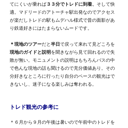
てにくいが乗れば
３３分でトレドに到着、
そして快
適。マドリードのアトーチャ駅出発なのでアクセス
が楽だしトレドの駅もムデハル様式で昔の面影があ
り鉄道好きにはたまらないムードです。
＊現地のツアー
だと
半日
で戻って来れて見どころを
現地のガイドと説明
を聞きながら見て回れるので失
敗が無い。モニュメントの説明はもちろんバスの中
で色んな現地の話も聞けるので充分価値あり。その
分好きなところに行ったり自分のペースの観光はで
きないし、迷子になる楽しみは奪われる。
トレド観光の参考に
＊６月から９月の午後は暑いので午前中のトレドを