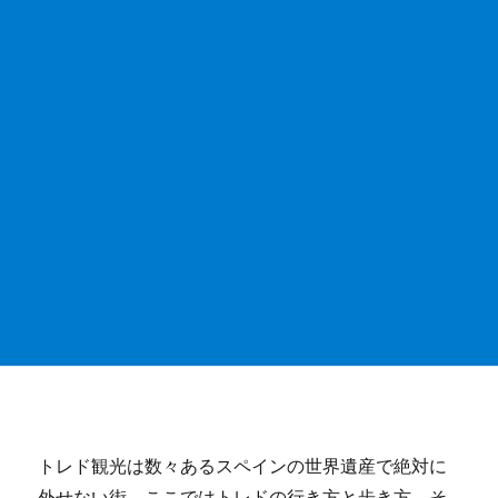
o
p
o
p
k
トレド観光は数々あるスペインの世界遺産で絶対に
外せない街。ここではトレドの行き方と歩き方、そ