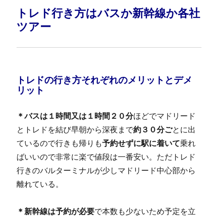
トレド行き方はバスか新幹線か各社
ツアー
トレドの行き方それぞれの
メリットとデメ
リット
＊バスは１時間又は１時間２０分
ほどでマドリード
とトレドを結び早朝から深夜まで
約３０分ご
とに出
ているので行きも帰りも
予約せずに駅に着いて
乗れ
ばいいので非常に楽で値段は一番安い。ただトレド
行きのバルターミナルが少しマドリード中心部から
離れている。
＊新幹線は予約が必要
で本数も少ないため予定を立