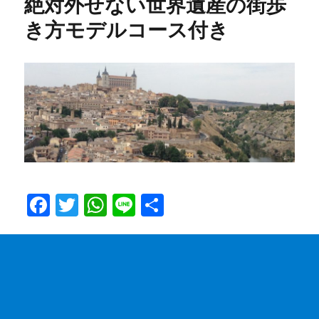
絶対外せない世界遺産の街歩
き方モデルコース付き
F
T
W
Li
共
a
w
h
n
有
c
it
at
e
e
te
s
b
r
A