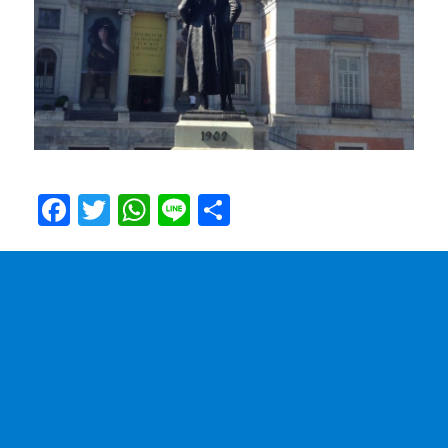
F
T
W
Li
共
a
w
h
n
有
c
it
at
e
e
te
s
b
r
A
o
p
o
p
k