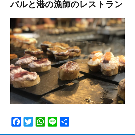
バルと港の漁師のレストラン
F
T
W
Li
共
a
w
h
n
有