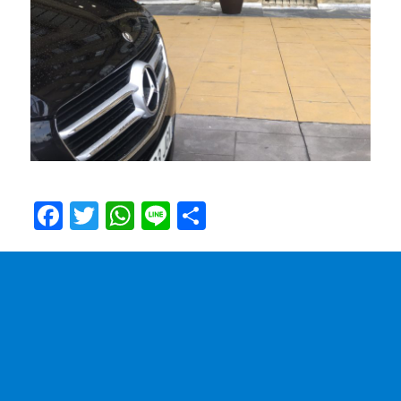
Fa
T
W
Li
共
ce
wi
ha
ne
有
bo
tte
ts
ok
r
A
pp