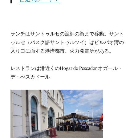
ランチはサントゥルセの漁師の街まで移動。サント
ゥルセ（バスク語サントゥルツイ）はビルバオ湾の
入り口に面する港湾都市。火力発電所がある。
レストランは港近くのHogar de Pescador オガール・
デ・ぺスカドール