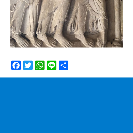
F
T
W
Li
共
a
w
h
n
有
c
it
at
e
e
te
s
b
r
A
o
p
o
p
k