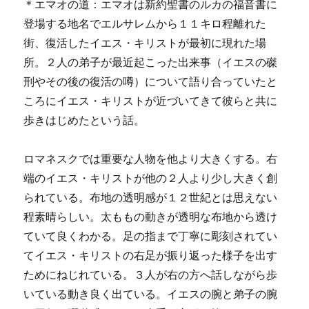
＊エマオの道：エマオは新約聖書のルカの福音書に
登場する地名でエルサレムから１１キロ程離れた
街、復活したイエス・キリストが最初に現れた場
所。２人の弟子が最近起こった出来事（イエスの磔
刑やその後の復活の噂）について語り合っていたと
ころにイエス・キリストが近づいてきて彼らと共に
歩きはじめたという話。
ロマネスクでは重要な人物を他より大きくする。右
端のイエス・キリストが他の２人より少し大きく創
られている。布地の透明感が１２世紀とは思えない
程素晴らしい。太ももの動きが透明な布地から透け
ていて良くわかる。足の指まで丁寧に彫刻されてい
てイエス・キリストの右足が振り返った様子を出す
ためにねじれている。３人が右の方へ話しながら歩
いている動き良く出ている。イエスの腕と弟子の腕