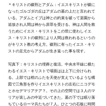
＊キリストの磔刑とアダム：イエスキリストが磔に
なったゴルゴダの丘はアダムの墓の上だと言われて
いる。アダムとイブは神との約束を破って楽園から
追放され人間は神から原罪を受ける。神は人間を救
うためにイエス・キリストをこの世に使わしイエ
ス・キリストの磔刑により人間は救われるというの
がキリスト教の考え方。磔刑に有ったイエス・キリ
ストの足元からアダムが生き返った事を現す。
写真下：キリストの埋葬と復活。中央水平線に横た
わるイエス・キリストで場面はは上下に分けられ
る。上部では棺のふたを天使が支えているような構
図で三角形を作りイエスキリストの左右にニコデモ
とホセデマリアテア？。その上の空間では３人のマ
リアが哀しみの中近づいてきた。墓の下では眠り落
ちているローマ兵たちが７人。ひとつの石板に時間