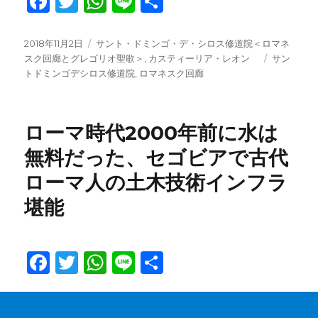
F
T
W
Li
共
a
w
h
n
有
c
it
at
e
投
カ
2018年11月2日
サント・ドミンゴ・デ・シロス修道院＜ロマネ
稿
テ
タ
スク回廊とグレゴリオ聖歌＞
,
カスティーリア・レオン
サン
e
te
s
日:
ゴ
グ
トドミンゴデシロス修道院
,
ロマネスク回廊
b
r
A
リ
ー
o
p
ローマ時代2000年前に水は
o
p
無料だった、セゴビアで古代
k
ローマ人の土木技術インフラ
堪能
F
T
W
Li
共
a
w
h
n
有
c
it
at
e