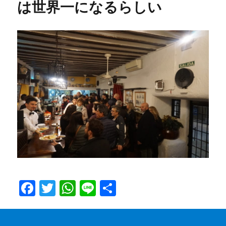
は世界一になるらしい
F
T
W
Li
共
a
w
h
n
有
c
it
at
e