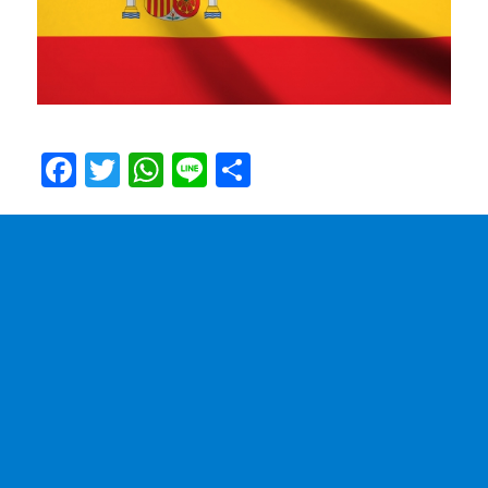
F
T
W
Li
共
a
w
h
n
有
c
it
at
e
e
te
s
b
r
A
o
p
o
p
k