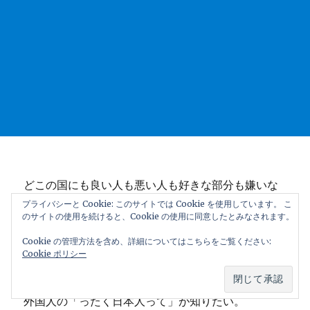
どこの国にも良い人も悪い人も好きな部分も嫌いな
事もあって色々な面があるのも承知で「ったくスペ
プライバシーと Cookie: このサイトでは Cookie を使用しています。 こ
のサイトの使用を続けると、Cookie の使用に同意したとみなされます。
イン人って」と思うことがある。仕方ないと諦めな
がら時々「エー違うでしょ、それ」をちょっとまと
Cookie の管理方法を含め、詳細についてはこちらをご覧ください:
Cookie ポリシー
めてみました。スペイン旅行するなら注意するべき
スペイン人の困ったところです。日本に住んでいる
外国人の「ったく日本人って」が知りたい。