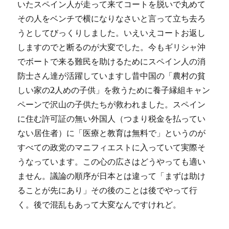
いたスペイン人が走って来てコートを脱いで丸めて
その人をベンチで横になりなさいと言って立ち去ろ
うとしてびっくりしました。いえいえコートお返し
しますのでと断るのが大変でした。今もギリシャ沖
でボートで来る難民を助けるためにスペイン人の消
防士さん達が活躍していますし昔中国の「農村の貧
しい家の2人めの子供」を救うために養子縁組キャン
ペーンで沢山の子供たちが救われました。スペイン
に住む許可証の無い外国人（つまり税金を払ってい
ない居住者）に「医療と教育は無料で」というのが
すべての政党のマニフィエストに入っていて実際そ
うなっています。この心の広さはどうやっても適い
ません。議論の順序が日本とは違って「まずは助け
ることが先にあり」その後のことは後でやって行
く。後で混乱もあって大変なんですけれど。