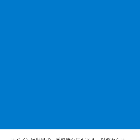
e
te
s
b
r
A
o
p
o
p
k
スペインは世界で一番健康な国だそう。以前からス