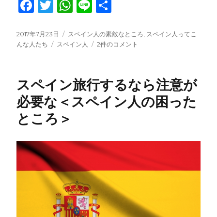
F
T
W
Li
共
a
w
h
n
有
c
it
at
e
投
カ
2017年7月23日
スペイン人の素敵なところ
,
スペイン人ってこ
稿
タ
テ
ス
んな人たち
スペイン人
2件のコメント
e
te
s
日:
グ
ゴ
ペ
b
r
A
リ
イ
ー
ン
o
p
スペイン旅行するなら注意が
人
o
p
の
必要な＜スペイン人の困った
と
k
ところ＞
っ
て
も
素
敵
な
と
こ
ろ
へ
の