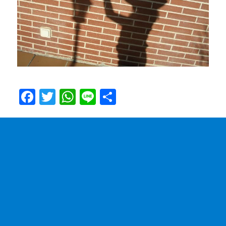
F
T
W
Li
共
a
w
h
n
有
c
it
at
e
e
te
s
b
r
A
o
p
o
p
k