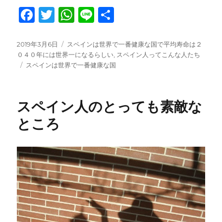
F
T
W
Li
共
a
w
h
n
有
c
it
at
e
投
カ
2019年3月6日
スペインは世界で一番健康な国で平均寿命は２
稿
テ
０４０年には世界一になるらしい
,
スペイン人ってこんな人たち
e
te
s
日:
タ
ゴ
スペインは世界で一番健康な国
b
r
A
グ
リ
ー
o
p
スペイン人のとっても素敵な
o
p
ところ
k