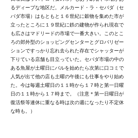
るディープな地区だ。メルカード・ラ・セバダ（セ
バダ市場）はもともと１６世紀に穀物を集めた市が
立ったところに１９世紀に鉄の建物が作られ現在で
も広さはマドリードの市場で一番大きい。このとこ
ろの郊外型のショッピングセンターとグロバリゼー
ションですっかり忘れ去られた存在でシャッターが
下りている店舗も目立っていた。セバダ市場の中の
ある魚屋が土曜日にバルを始めたら次第に口コミで
人気が出て他の店も土曜の午後にも仕事をやり始め
た。今は毎週土曜日の１１時から１７時と第一日曜
日の１１時から１７時まで。（注意＊第一日曜日が
復活祭等連休に重なる時は次の週になったり不定休
な時も。）